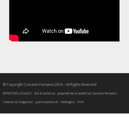
© Copyright Concerts Parisiens 2018 - All Rights Reserved
MENTIONS LÉGALES : Site & contenus : propriété de la société Les Concerts Parisiens -
Création & intégration : justincreations.fr - Hébergeur : OVH