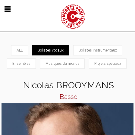
ALL
Solistes vocaux
Solistes instrumentaux
Ensembles
Musiques du monde
Projets spéciaux
Nicolas BROOYMANS
Basse