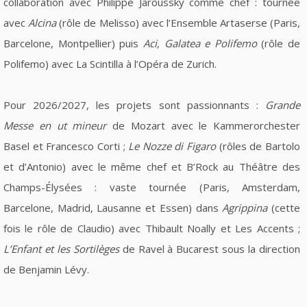
collaboration avec Philippe Jaroussky comme chef : tournée
avec
Alcina
(rôle de Melisso) avec l’Ensemble Artaserse (Paris,
Barcelone, Montpellier) puis
Aci, Galatea e Polifemo
(rôle de
Polifemo) avec La Scintilla à l’Opéra de Zurich.
Pour 2026/2027, les projets sont passionnants :
Grande
Messe en ut mineur
de Mozart avec le Kammerorchester
Basel et Francesco Corti ;
Le Nozze di Figaro
(rôles de Bartolo
et d’Antonio) avec le même chef et B’Rock au Théâtre des
Champs-Élysées : vaste tournée (Paris, Amsterdam,
Barcelone, Madrid, Lausanne et Essen) dans
Agrippina
(cette
fois le rôle de Claudio) avec Thibault Noally et Les Accents ;
L’Enfant et les Sortilèges
de Ravel à Bucarest sous la direction
de Benjamin Lévy.