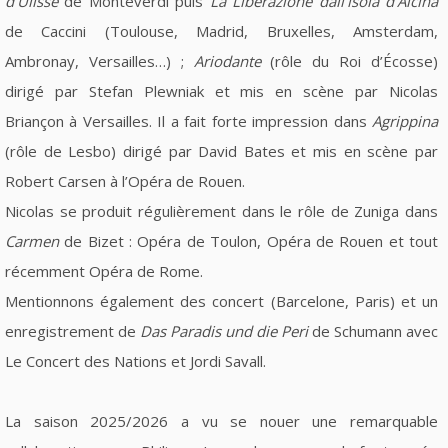
d’Ulisse
de Monteverdi puis
La Liberazione dall’isola d’Alcina
de Caccini (Toulouse, Madrid, Bruxelles, Amsterdam,
Ambronay, Versailles…) ;
Ariodante
(rôle du Roi d’Écosse)
dirigé par Stefan Plewniak et mis en scène par Nicolas
Briançon à Versailles. Il a fait forte impression dans
Agrippina
(rôle de Lesbo) dirigé par David Bates et mis en scène par
Robert Carsen à l’Opéra de Rouen.
Nicolas se produit régulièrement dans le rôle de Zuniga dans
Carmen
de Bizet : Opéra de Toulon, Opéra de Rouen et tout
récemment Opéra de Rome.
Mentionnons également des concert (Barcelone, Paris) et un
enregistrement de
Das Paradis und die Peri
de Schumann avec
Le Concert des Nations et Jordi Savall.
La saison 2025/2026 a vu se nouer une remarquable