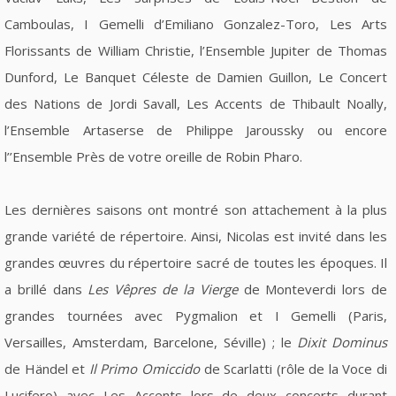
Camboulas, I Gemelli d’Emiliano Gonzalez-Toro, Les Arts
Florissants de William Christie, l’Ensemble Jupiter de Thomas
Dunford, Le Banquet Céleste de Damien Guillon, Le Concert
des Nations de Jordi Savall, Les Accents de Thibault Noally,
l’Ensemble Artaserse de Philippe Jaroussky ou encore
l’’Ensemble Près de votre oreille de Robin Pharo.
Les dernières saisons ont montré son attachement à la plus
grande variété de répertoire. Ainsi, Nicolas est invité dans les
grandes œuvres du répertoire sacré de toutes les époques. Il
a brillé dans
Les Vêpres de la Vierge
de Monteverdi lors de
grandes tournées avec Pygmalion et I Gemelli (Paris,
Versailles, Amsterdam, Barcelone, Séville) ; le
Dixit Dominus
de Händel et
Il Primo Omiccido
de Scarlatti (rôle de la Voce di
Lucifero) avec Les Accents lors de deux concerts durant