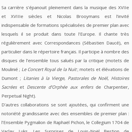
Sa carrière s’épanouit pleinement dans la musique des XVIIe
et XVIIIe siècles et Nicolas Brooymans est l’invité
indispensable de formations spécialisées de premier plan avec
lesquels il se produit dans toute l’Europe. Il chante très
régulièrement avec Correspondances (Sébastien Daucé), en
particulier dans le répertoire français. Il participe à nombre des
disques de l’ensemble tous salués par la critique (motets de
Moulinié ;
Le Concert Royal de la Nuit
; motets et élévations de
Dumont ;
Litanies à la Vierge
,
Pastorales de Noël
,
Histoires
Sacrées
et
Descente d’Orphée aux enfers
de Charpentier,
Perpetual Night).
D’autres collaborations se sont ajoutées, qui confirment une
notoriété grandissante avec des ensembles de premier plan :
l’Ensemble Pygmalion de Raphaël Pichon, le Collegium 1704 de
Vaclav Luks, Les Surprises de Louis-Noël Bestion de