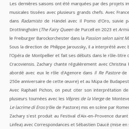
Les dernières saisons ont été marquées par des projets imp
musicales tissées avec plusieurs grands chefs. Avec France
dans
Radamisto
de Händel avec Il Pomo d'Oro, suivie p
Drottningholm (
The Fairy Queen
de Purcell en 2023 et
Armi
le Freiburger Barockorchester dans la
Passion selon saint M
Sous la direction de Philippe Jaroussky, il a interprété avec 
l'Opéra de Montpellier et fait ses débuts dans le rôle-titre
Cracoviensis. Zachary chante régulièrement avec Christina P
abordé avec eux le rôle d'Agenore dans
Il Re Pastore
de 
250e anniversaire de cette œuvre) et au Müpa de Budapest
Avec Raphaël Pichon, on peut citer son interprétation d
plusieurs tournées avec les
Vêpres de la Vierge
de Montever
Le lacrime di Eros
(rôle de Pastore) mis en scène par Romeo
Zachary s’est produit au Festival d’Aix-en-Provence duran
Linfea) avec Correspondances et Sébastien Daucé (mise en 