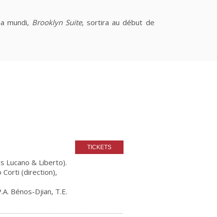
ia mundi,
Brooklyn Suite
, sortira au début de
s Lucano & Liberto).
orti (direction),
.A. Bénos-Djian, T.E.