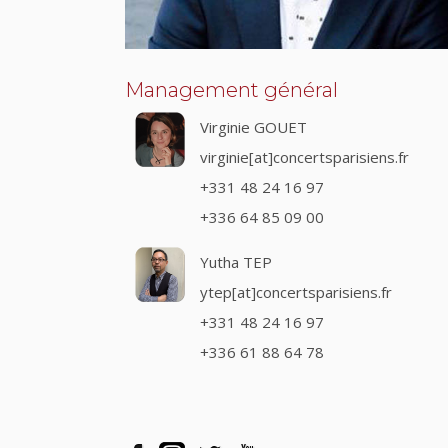
Management général
Virginie GOUET
virginie[at]concertsparisiens.fr
+331 48 24 16 97
+336 64 85 09 00
Yutha TEP
ytep[at]concertsparisiens.fr
+331 48 24 16 97
+336 61 88 64 78