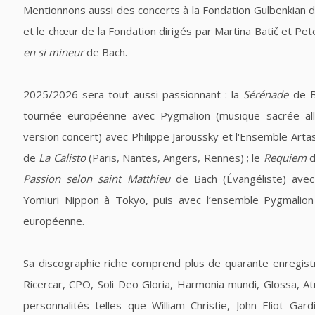
Mentionnons aussi des concerts à la Fondation Gulbenkian de
et le chœur de la Fondation dirigés par Martina Batič et Peter
en si mineur
de Bach.
2025/2026 sera tout aussi passionnant : la
Sérénade
de Br
tournée européenne avec Pygmalion (musique sacrée a
version concert) avec Philippe Jaroussky et l'Ensemble Artas
de
La Calisto
(Paris, Nantes, Angers, Rennes) ; le
Requiem
d
Passion selon saint Matthieu
de Bach (Évangéliste) avec
Yomiuri Nippon à Tokyo, puis avec l’ensemble Pygmalio
européenne.
Sa discographie riche comprend plus de quarante enregist
Ricercar, CPO, Soli Deo Gloria, Harmonia mundi, Glossa, At
personnalités telles que William Christie, John Eliot Gar