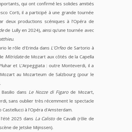
ortants, qui ont confirmé les solides amitiés
sco Corti, il a participé à une grande tournée
ar deux productions scéniques à l’Opéra de
de
de Lully en 2024), ainsi qu’une tournée avec
atthieu
.
brio le rôle d'Erinda dans
L'Orfeo
de Sartorio à
 de
Mitridate
de Mozart aux côtés de la Capella
luhar et L’Arpeggiata : outre Monteverdi, il a
Mozart au Mozarteum de Salzbourg (pour le
.
e Basilio dans
Le Nozze di Figaro
de Mozart,
di, sans oublier très récemment le spectacle
 Castellucci à l'Opéra d'Amsterdam.
t l’été 2025 dans
La Calisto
de Cavalli (rôle de
scène de Jetske Mijnssen).