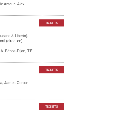
ic Antoun, Alex
Lucano & Liberto).
ti (direction),
.A. Bénos-Djian, T.E.
na, James Conlon