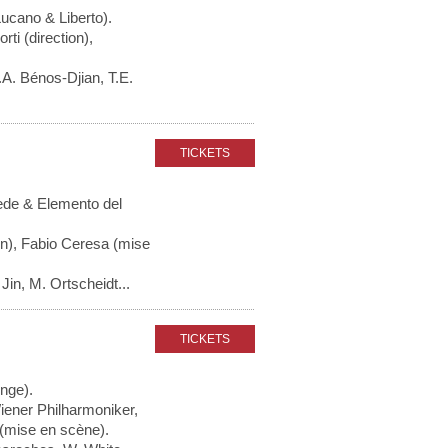
Lucano & Liberto).
ti (direction),
.A. Bénos-Djian, T.E.
ede & Elemento del
on), Fabio Ceresa (mise
Jin, M. Ortscheidt...
Ange).
iener Philharmoniker,
(mise en scène).