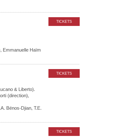
rée, Emmanuelle Haïm
Lucano & Liberto).
ti (direction),
.A. Bénos-Djian, T.E.