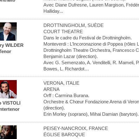
Avec Diane Dufresne, Lauren Margison, Frédér
Halliday...
DROTTNINGHOLM, SUÈDE
COURT THEATRE
Dans le cadre du Festival de Drottningholm.
Monteverdi : L’Incoronazione di Poppea (rôles 
ry WILDER
Drottningholm Theatre Orchestra, Francesco Cor
Tenor
Benjamin Lazar (direction).
Avec G. Semenzato, A. Venditelli, R. Mameli, P
Bowes, L. Richardot…
VERONA, ITALIE
ARENA
Orff : Carmina Burana.
Orchestre & Chœur Fondazione Arena di Vero
o VISTOLI
(direction).
ntertenor
Erin Morley (soprano), Mihai Damian (baryton).
PEISEY-NANCROIX, FRANCE
ÉGLISE BAROQUE