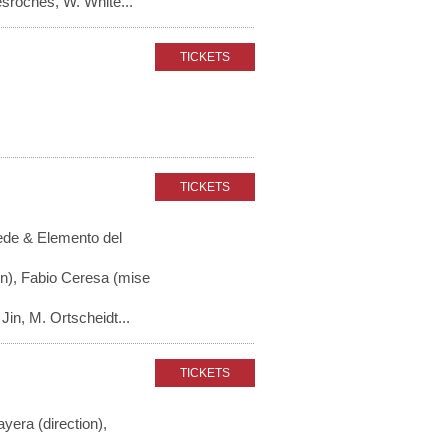
esroches, W. White...
ede & Elemento del
on), Fabio Ceresa (mise
Jin, M. Ortscheidt...
era (direction),