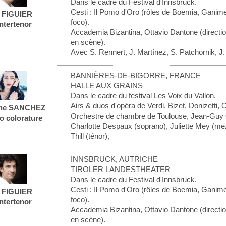
Dans le cadre du Festival d'Innsbruck.
Cesti : Il Pomo d'Oro (rôles de Boemia, Ganim
l FIGUIER
foco).
ntertenor
Accademia Bizantina, Ottavio Dantone (directi
en scène).
Avec S. Rennert, J. Martínez, S. Patchornik, J. 
BANNIÈRES-DE-BIGORRE, FRANCE
HALLE AUX GRAINS
Dans le cadre du festival Les Voix du Vallon.
Airs & duos d'opéra de Verdi, Bizet, Donizetti, 
ne SANCHEZ
Orchestre de chambre de Toulouse, Jean-Guy Ol
o colorature
Charlotte Despaux (soprano), Juliette Mey (me
Thill (ténor),
INNSBRUCK, AUTRICHE
TIROLER LANDESTHEATER
Dans le cadre du Festival d'Innsbruck.
Cesti : Il Pomo d'Oro (rôles de Boemia, Ganim
l FIGUIER
foco).
ntertenor
Accademia Bizantina, Ottavio Dantone (directi
en scène).