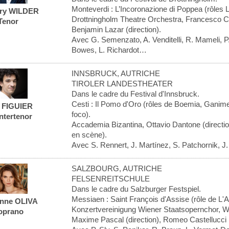
Monteverdi : L’Incoronazione di Poppea (rôles 
ry WILDER
Drottningholm Theatre Orchestra, Francesco Cor
Tenor
Benjamin Lazar (direction).
Avec G. Semenzato, A. Venditelli, R. Mameli, P
Bowes, L. Richardot…
INNSBRUCK, AUTRICHE
TIROLER LANDESTHEATER
Dans le cadre du Festival d'Innsbruck.
Cesti : Il Pomo d'Oro (rôles de Boemia, Ganim
l FIGUIER
foco).
ntertenor
Accademia Bizantina, Ottavio Dantone (directi
en scène).
Avec S. Rennert, J. Martínez, S. Patchornik, J. 
SALZBOURG, AUTRICHE
FELSENREITSCHULE
Dans le cadre du Salzburger Festspiel.
Messiaen : Saint François d'Assise (rôle de L'
anne OLIVA
Konzertvereinigung Wiener Staatsopernchor, W
oprano
Maxime Pascal (direction), Romeo Castellucci 