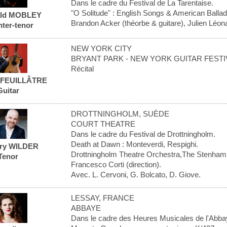
Dans le cadre du Festival de La Tarentaise.
"O Solitude" : English Songs & American Ballad
ald MOBLEY
Brandon Acker (théorbe & guitare), Julien Léon
ter-tenor
NEW YORK CITY
BRYANT PARK - NEW YORK GUITAR FESTI
Récital
 FEUILLÂTRE
Guitar
DROTTNINGHOLM, SUÈDE
COURT THEATRE
Dans le cadre du Festival de Drottningholm.
Death at Dawn : Monteverdi, Respighi.
ry WILDER
Drottningholm Theatre Orchestra,The Stenham
Tenor
Francesco Corti (direction).
Avec. L. Cervoni, G. Bolcato, D. Giove.
LESSAY, FRANCE
ABBAYE
Dans le cadre des Heures Musicales de l'Abba