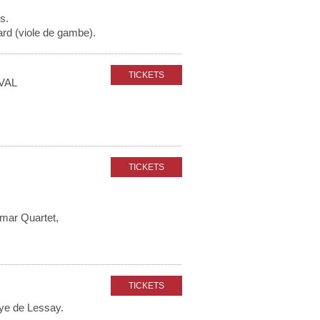
s.
ard (viole de gambe).
VAL
mar Quartet,
ye de Lessay.