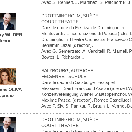
Avec S. Rennert, J. Martínez, S. Patchornik, J. 
DROTTNINGHOLM, SUÈDE
COURT THEATRE
Dans le cadre du Festival de Drottningholm.
Monteverdi : L’Incoronazione di Poppea (rôles 
ry WILDER
Drottningholm Theatre Orchestra, Francesco Cor
Tenor
Benjamin Lazar (direction).
Avec G. Semenzato, A. Venditelli, R. Mameli, P
Bowes, L. Richardot…
SALZBOURG, AUTRICHE
FELSENREITSCHULE
Dans le cadre du Salzburger Festspiel.
Messiaen : Saint François d'Assise (rôle de L'
anne OLIVA
Konzertvereinigung Wiener Staatsopernchor, W
oprano
Maxime Pascal (direction), Romeo Castellucci 
Avec P. Sly, S. Panikar, R. Braun, L. Vermot-D
DROTTNINGHOLM, SUÈDE
COURT THEATRE
Dans le cadre du Festival de Drottningholm.