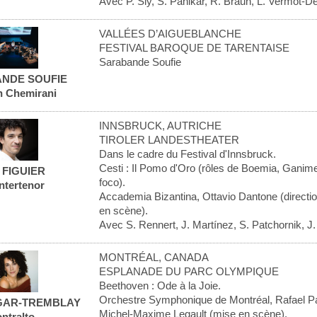
Avec P. Sly, S. Panikar, R. Braun, L. Vermot-D
VALLÉES D’AIGUEBLANCHE
FESTIVAL BAROQUE DE TARENTAISE
Sarabande Soufie
NDE SOUFIE
n Chemirani
INNSBRUCK, AUTRICHE
TIROLER LANDESTHEATER
Dans le cadre du Festival d'Innsbruck.
Cesti : Il Pomo d'Oro (rôles de Boemia, Ganim
l FIGUIER
foco).
ntertenor
Accademia Bizantina, Ottavio Dantone (directi
en scène).
Avec S. Rennert, J. Martínez, S. Patchornik, J. 
MONTRÉAL, CANADA
ESPLANADE DU PARC OLYMPIQUE
Beethoven : Ode à la Joie.
Orchestre Symphonique de Montréal, Rafael Pay
GAR-TREMBLAY
Michel-Maxime Legault (mise en scène).
ntralto