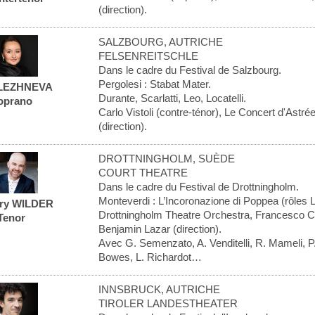
(direction).
SALZBOURG, AUTRICHE
FELSENREITSCHLE
Dans le cadre du Festival de Salzbourg.
Pergolesi : Stabat Mater.
 LEZHNEVA
Durante, Scarlatti, Leo, Locatelli.
oprano
Carlo Vistoli (contre-ténor), Le Concert d'Ast
(direction).
DROTTNINGHOLM, SUÈDE
COURT THEATRE
Dans le cadre du Festival de Drottningholm.
Monteverdi : L’Incoronazione di Poppea (rôles 
ry WILDER
Drottningholm Theatre Orchestra, Francesco Cor
Tenor
Benjamin Lazar (direction).
Avec G. Semenzato, A. Venditelli, R. Mameli, P
Bowes, L. Richardot…
INNSBRUCK, AUTRICHE
TIROLER LANDESTHEATER