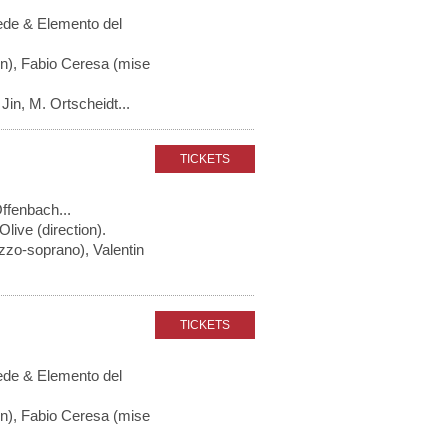
ede & Elemento del
on), Fabio Ceresa (mise
Jin, M. Ortscheidt...
Offenbach...
ive (direction).
zzo-soprano), Valentin
ede & Elemento del
on), Fabio Ceresa (mise