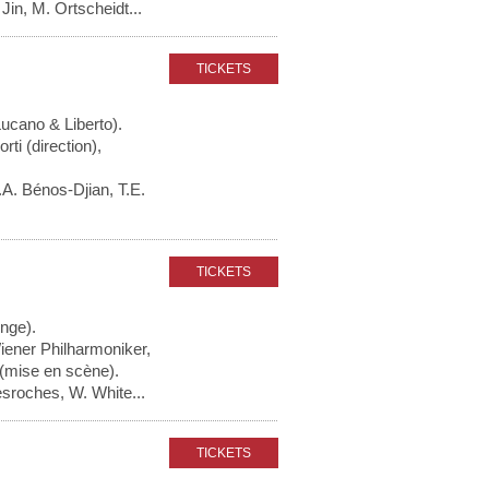
Jin, M. Ortscheidt...
Lucano & Liberto).
ti (direction),
.A. Bénos-Djian, T.E.
Ange).
iener Philharmoniker,
(mise en scène).
esroches, W. White...