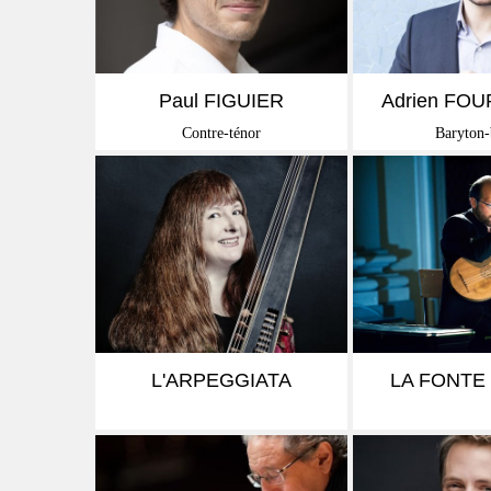
EN SAVOIR +
EN SAVO
Paul FIGUIER
Adrien FO
Contre-ténor
Baryton-
EN SAVOIR +
EN SAVO
L'ARPEGGIATA
LA FONTE