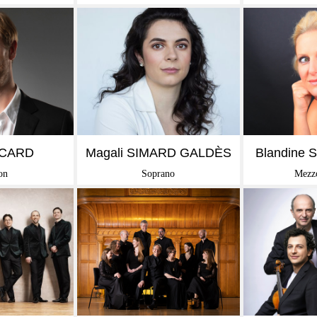
IR +
EN SAVOIR +
EN 
SICARD
Magali SIMARD GALDÈS
Blandine
on
Soprano
Mezz
IR +
EN SAVOIR +
EN 