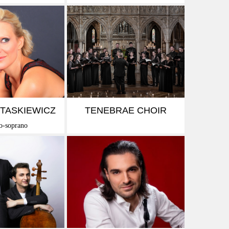
SAVOIR +
EN SAVOIR +
 STASKIEWICZ
TENEBRAE CHOIR
o-soprano
SAVOIR +
EN SAVOIR +