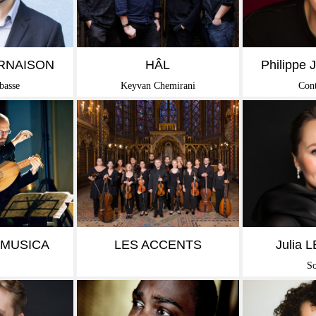
IR +
EN SAVOIR +
EN 
URNAISON
HÂL
Philipp
basse
Keyvan Chemirani
Cont
IR +
EN SAVOIR +
EN 
 MUSICA
LES ACCENTS
Julia
S